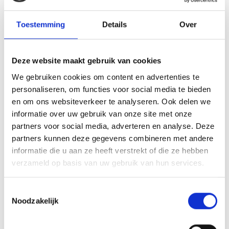
inzetten.
De leerlingen leren inzicht te krijgen in hun eigen ik,
Toestemming
Details
Over
talenten en sterktes door middel van:
Succeservaringen in de klas
Deze website maakt gebruik van cookies
Leren praten over hun binnenkant en leren
We gebruiken cookies om content en advertenties te
inschatten van de eigen capaciteiten en
personaliseren, om functies voor social media te bieden
beperkingen
en om ons websiteverkeer te analyseren. Ook delen we
Psycho-educatie - Versterken van het
informatie over uw gebruik van onze site met onze
probleemoplossend denken
partners voor social media, adverteren en analyse. Deze
Leren luisteren naar en respecteren van mening
partners kunnen deze gegevens combineren met andere
van anderen
informatie die u aan ze heeft verstrekt of die ze hebben
We willen dat de kinderen zelfstandig leren
verzameld op basis van uw gebruik van hun services.
werken en een goede werkhouding aannemen.
De leerlingen leren een opdracht uit te voeren en
Toestemmingsselectie
leren hierbij de opdrachtgever te volgen
Noodzakelijk
Aan de hand van structuur en duidelijke
opdrachten leren de leerlingen zelfstandig te