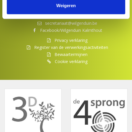
Weigeren
+32 (0)3 666 60 24
secretariaat@wilgenduin.be
Facebook/Wilgenduin Kalmthout
Privacy verklaring
Register van de verwerkingsactiviteiten
Bewaartermijnen
Cookie verklaring