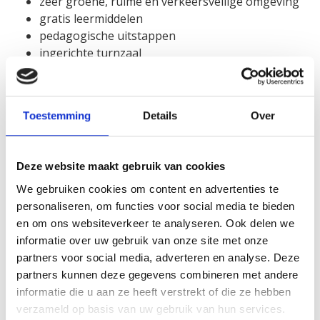
zeer groene, ruime en verkeersveilige omgeving
gratis leermiddelen
pedagogische uitstappen
ingerichte turnzaal
bos-, zee- en/of plattelandsklassen
effectieve zwemlessen door gespecialiseerde
leerkrachten
Toestemming
Details
Over
auti-werking en STOS-werking onder de noemer
type 9 en 7
functionele klassen onder de noemer type 2
Deze website maakt gebruik van cookies
sherborne
projectwerking voor de 13-jarigen : leren leren,
We gebruiken cookies om content en advertenties te
leren kiezen, leren neen zeggen tegen
personaliseren, om functies voor social media te bieden
verslavingen, lessen SO
en om ons websiteverkeer te analyseren. Ook delen we
informatie over uw gebruik van onze site met onze
partners voor social media, adverteren en analyse. Deze
partners kunnen deze gegevens combineren met andere
Kalender
informatie die u aan ze heeft verstrekt of die ze hebben
verzameld op basis van uw gebruik van hun services.
van wo 1 juli tot ma 31 augustus